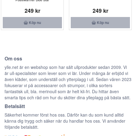
249 kr
249 kr
Köp nu
Köp nu
Om oss
ylle.net är en webshop som har sålt ullprodukter sedan 2009. Vi
är ull-specialister som lever som vi lär. Under många år erbjöd vi
även kläder, som underställ och ytterplagg i ull. Sedan våren 2023
fokuserar vi på accessoarer och strumpor, i olika sorters
fantastisk ull, bla. merinoull som är helt kli-fri. Du hittar även
smarta tips och råd om hur du sköter dina ylleplagg på bästa sätt.
Betalsätt
Säkerhet kommer först hos oss. Därför kan du som kund alltid
känna dig trygg och säker när du handlar hos oss. Vi använder
följande betalsätt.