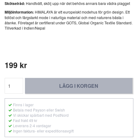
Skötselråd:
Handtvätt, skölj upp när det behövs annars bara vädra plagget
Miljöinformation:
HIMALAYA är ett europeiskt modehus för grön design. Ett
tidlöst och färgstarkt mode i naturliga material och med naturens bästa i
åtanke. Företaget är certifierat under GOTS, Global Organic Textile Standard.
Tillverkad i Indien/Nepal
199 kr
LÄGG I KORGEN
Finns i lager
Betala med Payson eller Swish
Vi skickar spårbart med PostNord
Fast frakt 49 kr
Leverans 2-4 vardagar
Ingen faktura- eller expeditionsavgift