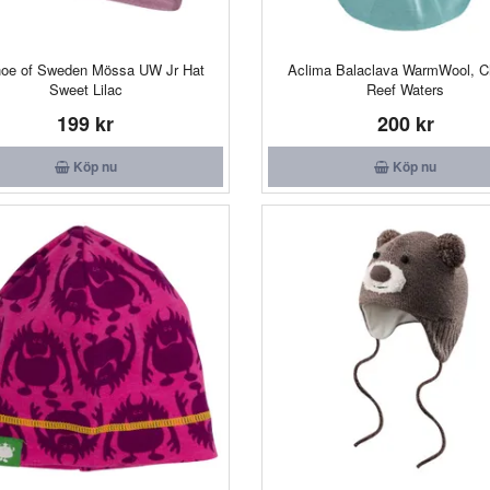
hoe of Sweden Mössa UW Jr Hat
Aclima Balaclava WarmWool, Chi
Sweet Lilac
Reef Waters
199 kr
200 kr
Köp nu
Köp nu