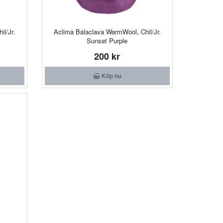
l/Jr.
Aclima Balaclava WarmWool, Chil/Jr.
Sunset Purple
200 kr
Köp nu