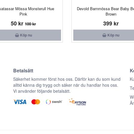
satassar Mössa Monsterull Hue
Devold Barnmössa Bear Baby Be
Pink
Brown
50 kr
399 kr
100 kr
Köp nu
Köp nu
Betalsätt
K
n
Säkerhet kommer först hos oss. Därför kan du som kund
Ku
alltid känna dig trygg och säker när du handlar hos oss.
Te
Vi använder följande betalsätt.
We
Ä