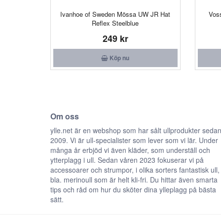
Ivanhoe of Sweden Mössa UW JR Hat
Vos
Reflex Steelblue
249 kr
Köp nu
Om oss
ylle.net är en webshop som har sålt ullprodukter seda
2009. Vi är ull-specialister som lever som vi lär. Under
många år erbjöd vi även kläder, som underställ och
ytterplagg i ull. Sedan våren 2023 fokuserar vi på
accessoarer och strumpor, i olika sorters fantastisk ull,
bla. merinoull som är helt kli-fri. Du hittar även smarta
tips och råd om hur du sköter dina ylleplagg på bästa
sätt.