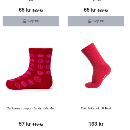
65 kr
65 kr
129 kr
129 kr
Köp nu
Köp nu
Cai Barnstrumpor Candy Kids Red
Cai Halksock Ull Röd
57 kr
163 kr
113 kr