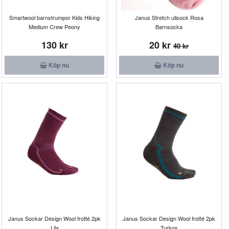
Smartwool barnstrumpor Kids Hiking
Janus Stretch ullsock Rosa
Medium Crew Peony
Barnsocka
130 kr
20 kr
40 kr
Köp nu
Köp nu
Janus Sockar Design Wool frotté 2pk
Janus Sockar Design Wool frotté 2pk
Lila
Turkos