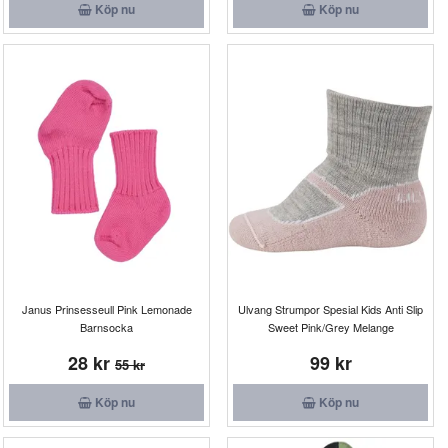
Köp nu
Köp nu
Janus Prinsesseull Pink Lemonade
Ulvang Strumpor Spesial Kids Anti Slip
Barnsocka
Sweet Pink/Grey Melange
28 kr
99 kr
55 kr
Köp nu
Köp nu