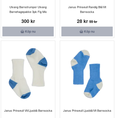
Ulvang Barnstrumpor Ulvang
Janus Prinseull Randig Blå/Vit
Barnehagepakke 3pk Fig Mix
Barnsocka
300 kr
28 kr
55 kr
Köp nu
Köp nu
Janus Prinseull Vit/Ljusblå Barnsocka
Janus Prinseull Ljusblå/Vit Barnsocka