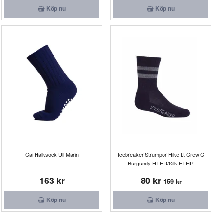
Köp nu
Köp nu
Cai Halksock Ull Marin
Icebreaker Strumpor Hike Lt Crew C
Burgundy HTHR/Silk HTHR
163 kr
80 kr
159 kr
Köp nu
Köp nu