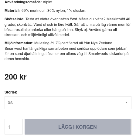
Användningsområde:
Alpint
Material:
69% merinoull, 30% nylon, 1% elestan.
Skötselråd:
Testa att vädra över natten först. Måste du tvätta? Maskintvätt 40
grader, skontvätt. Vänd ut och in före tvätt. Går att tumla på låg värme men för
bästa resultat plantorka eller häng på lina. Stryk ej. Använd gärna ett
skonsamt och miljövänligt ulltvättmedel.
Miljöinformation:
Mulesing-fri. ZQ-certifierad ull från Nya Zeeland.
Smartwool har långsiktiga samarbeten med seriösa uppfödare som jobbar
för en sund djurhållning. Läs mer om ullens väg till Smartwools stickerier på
deras hemsida.
200 kr
Storlek
XS
LÄGG I KORGEN