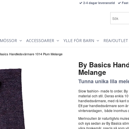
2-4 dagar leveranstid
Fast 
MÖSSOR
ACCESSOARER
YLLE FÖR BARN
REA/OUTLET
Basics Handledsvärmare 1014 Plum Melange
By Basics Han
Melange
Tunna unika lila mel
Slow fashion- made to order. By 
material och stil. Deras enkla 1
handledsvärmare, med rå kant oc
Ett par handledsvärmare som är e
vintervardagen, både inomhus 
Merinoullen är naturligtvis mule
och sys sedan av By Basics sömme
våra önskemål, precis så som vill 