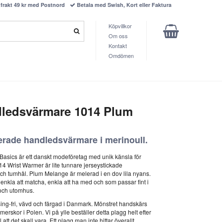
frakt 49 kr med Postnord
Betala med Swish, Kort eller Faktura
Köpvillkor
Om oss
Kontakt
Omdömen
dledsvärmare 1014 Plum
erade handledsvärmare i merinoull.
Basics är ett danskt modeföretag med unik känsla för
014 Wrist Warmer är lite tunnare jerseystickade
h tumhål. Plum Melange är melerad i en dov lila nyans.
nkla att matcha, enkla att ha med och som passar fint i
och utomhus.
sing-fri, vävd och färgad i Danmark. Mönstret handskärs
rskor i Polen. Vi på ylle beställer detta plagg helt efter
att det skall vara. Ett plagg man inte hittar överallt.