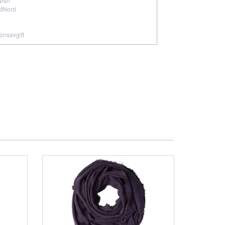
wish
stNord
ionsavgift