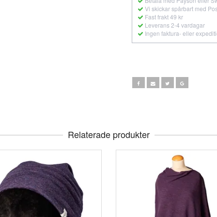
Betala med Payson eller S
Vi skickar spårbart med Po
Fast frakt 49 kr
Leverans 2-4 vardagar
Ingen faktura- eller expedit
Relaterade produkter