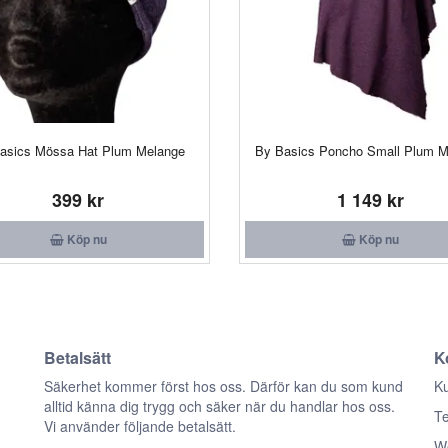
asics Mössa Hat Plum Melange
By Basics Poncho Small Plum M
399 kr
1 149 kr
Köp nu
Köp nu
Betalsätt
K
n
Säkerhet kommer först hos oss. Därför kan du som kund
Ku
alltid känna dig trygg och säker när du handlar hos oss.
Te
Vi använder följande betalsätt.
We