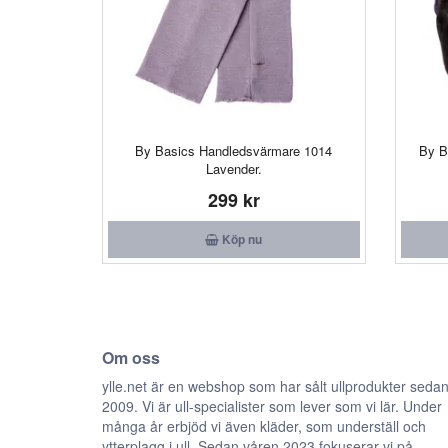
By Basics Handledsvärmare 1014
By B
Lavender.
299 kr
Köp nu
Om oss
ylle.net är en webshop som har sålt ullprodukter seda
2009. Vi är ull-specialister som lever som vi lär. Under
många år erbjöd vi även kläder, som underställ och
ytterplagg i ull. Sedan våren 2023 fokuserar vi på