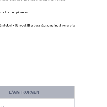
 att ta med på resan.
nvänd ett ulltvättmedel. Eller bara vädra, merinoull renar ofta
LÄGG I KORGEN