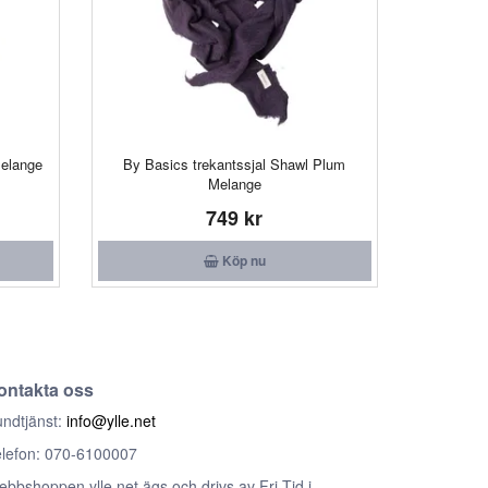
elange
By Basics trekantssjal Shawl Plum
Melange
749 kr
Köp nu
ontakta oss
ndtjänst:
info@ylle.net
lefon: 070-6100007
bbshoppen ylle.net ägs och drivs av Fri Tid i