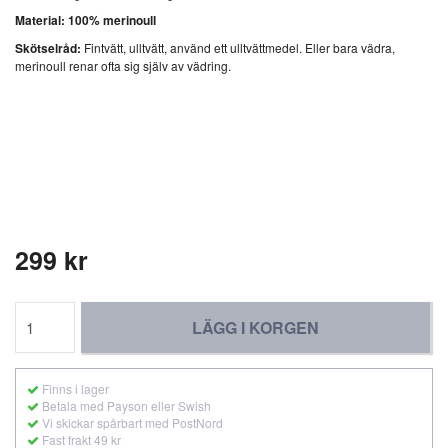
Material: 100% merinoull
Skötselråd:
Fintvätt, ulltvätt, använd ett ulltvättmedel. Eller bara vädra,
merinoull renar ofta sig själv av vädring.
299 kr
LÄGG I KORGEN
Finns i lager
Betala med Payson eller Swish
Vi skickar spårbart med PostNord
Fast frakt 49 kr