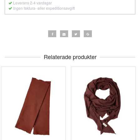
Leverans 2-4 vardagar
Ingen faktura- eller expeditionsavgift
Relaterade produkter