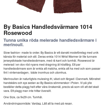
By Basics Handledsvärmare 1014
Rosewood
Tunna unika röda melerade handledsvärmare i
merinoull.
Slow fashion- made to order. By Basics är ett danskt modeföretag med unik
känsla för material och stil. Deras enkla 1014 Wrist Warmer är lite tunnare
jerseystickade handledsvärmare, med rå kant och tumhål. Rosewood är
melerad i en dov röd nyans med dragning åt höstfärg. Ett par
handledsvärmare som är enkla att matcha, enkla att ha med och som passar
fint i vintervardagen, både inomhus och utomhus.
Merinoullen är naturligtvis mulesing-fri, vävd och färgad i Danmark. Mönstret
handskärs och sys sedan av By Basics sömmerskor i Polen. Vi på ylle
beställer detta plagg helt efter våra önskemål, precis så som vill att det skall
vara. Ett plagg man inte hittar överallt.
One Size, ca 9x29 cm. Tumhål.
Användningsområde: Vardag. Lätt att ta med på resan.