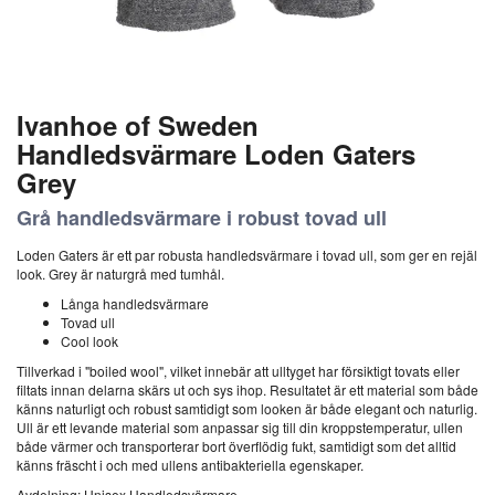
Ivanhoe of Sweden
Handledsvärmare Loden Gaters
Grey
Grå handledsvärmare i robust tovad ull
Loden Gaters är ett par robusta handledsvärmare i tovad ull, som ger en rejäl
look. Grey är naturgrå med tumhål.
Långa handledsvärmare
Tovad ull
Cool look
Tillverkad i "boiled wool", vilket innebär att ulltyget har försiktigt tovats eller
filtats innan delarna skärs ut och sys ihop. Resultatet är ett material som både
känns naturligt och robust samtidigt som looken är både elegant och naturlig.
Ull är ett levande material som anpassar sig till din kroppstemperatur, ullen
både värmer och transporterar bort överflödig fukt, samtidigt som det alltid
känns fräscht i och med ullens antibakteriella egenskaper.
Avdelning: Unisex Handledsvärmare