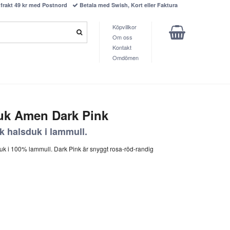
frakt 49 kr med Postnord
Betala med Swish, Kort eller Faktura
Köpvillkor
Om oss
Kontakt
Omdömen
uk Amen Dark Pink
k halsduk i lammull.
k i 100% lammull. Dark Pink är snyggt rosa-röd-randig