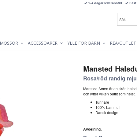
2-4 dagar leveranstid
Fast 
MÖSSOR
ACCESSOARER
YLLE FÖR BARN
REA/OUTLET
Mansted Halsd
Rosa/röd randig mju
Mansted Amen är en skön halsdu
och lyfter vilken outfit som helst.
Tunnare
100% Lammull
Dansk design
Avdelning: