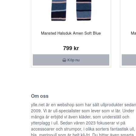
Mansted Halsduk Amen Soft Blue
Ma
799 kr
Köp nu
Om oss
ylle.net är en webshop som har sålt ullprodukter seda
2009. Vi är ull-specialister som lever som vi lär. Under
många år erbjöd vi även kläder, som underställ och
ytterplagg i ull. Sedan våren 2023 fokuserar vi på
accessoarer och strumpor, i olika sorters fantastisk ull,
bla. merinoull som är helt kli-fri. Du hittar även smarta