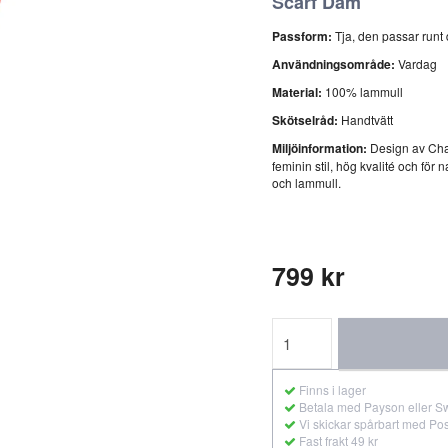
Scarf Dam
Passform:
Tja, den passar runt 
Användningsområde:
Vardag
Material:
100% lammull
Skötselråd:
Handtvätt
Miljöinformation:
Design av Cha
feminin stil, hög kvalité och fö
och lammull.
799 kr
Finns i lager
Betala med Payson eller S
Vi skickar spårbart med Po
Fast frakt 49 kr