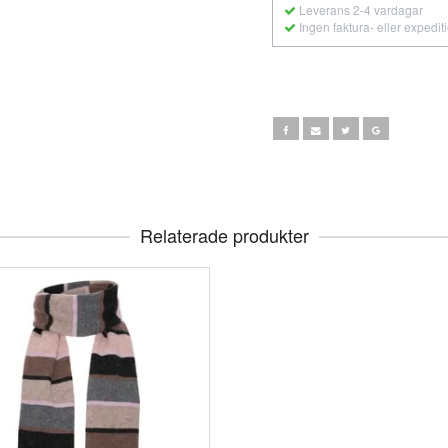
Leverans 2-4 vardagar
Ingen faktura- eller expedit
Relaterade produkter