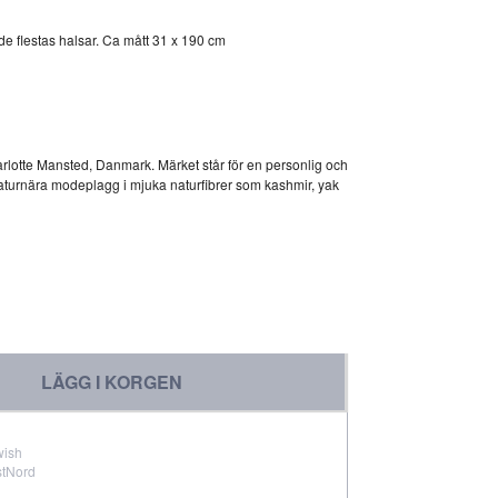
de flestas halsar. Ca mått 31 x 190 cm
rlotte Mansted, Danmark. Märket står för en personlig och
r naturnära modeplagg i mjuka naturfibrer som kashmir, yak
LÄGG I KORGEN
wish
stNord