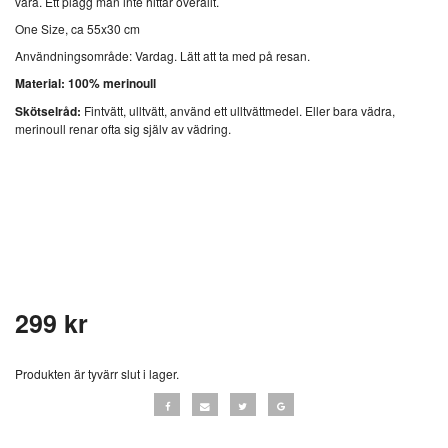
vara. Ett plagg man inte hittar överallt.
One Size, ca 55x30 cm
Användningsområde: Vardag. Lätt att ta med på resan.
Material: 100% merinoull
Skötselråd:
Fintvätt, ulltvätt, använd ett ulltvättmedel. Eller bara vädra,
merinoull renar ofta sig själv av vädring.
299 kr
Produkten är tyvärr slut i lager.