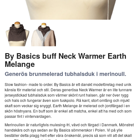
By Basics buff Neck Warmer Earth
Melange
Generös brunmelerad tubhalsduk i merinoull.
Slow fashion- made to order. By Basics är ett danskt modeföretag med unik
känsla för material och stil. Deras generösa Neck Warmer är en lite tunnare
jerseystickad tubhalsduk som värmer skönt runt halsen, går ner över rygg
och hals och fungerar även som fuskpolo. Rå kant, stort omfång och mjukt
skaft som veckar sig snyggt. Earth Melange är melerad och jordfärgad i en
skön höstnyans. En buff som är enkel att matcha, enkel att ha med och som
passar fint i vintervardagen.
Merinoullen är naturligtvis mulesing-fri, vävd och färgad i Danmark. Mönstret
handskärs och sys sedan av By Basics sömmerskor i Polen. Vi på ylle
beställer detta plagg helt efter våra önskemål, precis så som vill att det skall