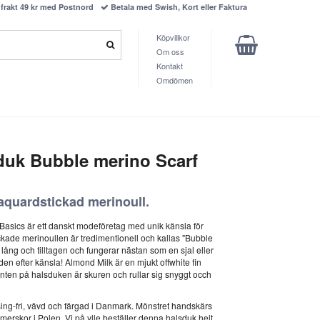
frakt 49 kr med Postnord
Betala med Swish, Kort eller Faktura
Köpvillkor
Om oss
Kontakt
Omdömen
duk Bubble merino Scarf
jaquardstickad merinoull.
Basics är ett danskt modeföretag med unik känsla för
ickade merinoullen är tredimentionell och kallas "Bubble
 lång och tilltagen och fungerar nästan som en sjal eller
en efter känsla! Almond Milk är en mjukt offwhite fin
ten på halsduken är skuren och rullar sig snyggt occh
sing-fri, vävd och färgad i Danmark. Mönstret handskärs
erskor i Polen. Vi på ylle beställer denna halsduk helt