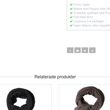
Finns i lager
Betala med Payson eller S
Vi skickar spårbart med Po
Fast frakt 49 kr
Leverans 2-4 vardagar
Ingen faktura- eller expedit
Relaterade produkter