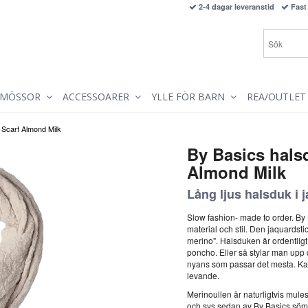
2-4 dagar leveranstid
Fast 
MÖSSOR
ACCESSOARER
YLLE FÖR BARN
REA/OUTLET
 Scarf Almond Milk
By Basics hals
Almond Milk
Lång ljus halsduk i 
Slow fashion- made to order. By 
material och stil. Den jaquardst
merino". Halsduken är ordentligt
poncho. Eller så stylar man upp d
nyans som passar det mesta. Kan
levande.
Merinoullen är naturligtvis mule
och sys sedan av By Basics sömm