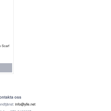
o Scarf
ontakta oss
ndtjänst:
info@ylle.net