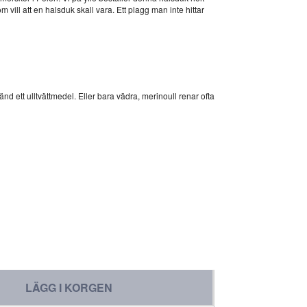
 vill att en halsduk skall vara. Ett plagg man inte hittar
nvänd ett ulltvättmedel. Eller bara vädra, merinoull renar ofta
LÄGG I KORGEN