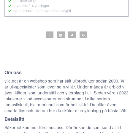
Fast frakt 49 kr
Leverans 2-4 vardagar
Ingen faktura- eller expeditionsavgift
Om oss
ylle.net är en webshop som har sålt ullprodukter sedan 2009. Vi
är ull-specialister som lever som vi lär. Under många år erbjöd vi
även kläder, som underställ och ytterplagg i ull. Sedan våren 2023
fokuserar vi på accessoarer och strumpor, i olika sorters
fantastisk ull, bla. merinoull som är helt kli-fri. Du hittar även
smarta tips och råd om hur du sköter dina ylleplagg på bästa sätt.
Betalsätt
Säkerhet kommer först hos oss. Därför kan du som kund alltid