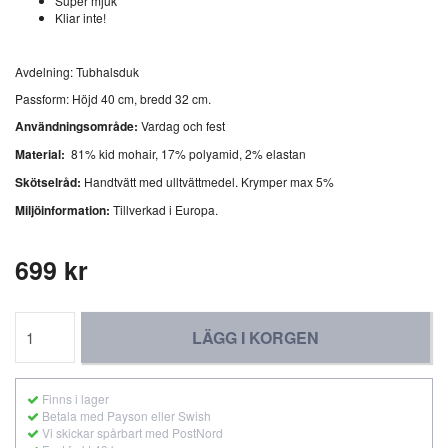
Super mjuk
Kliar inte!
Avdelning: Tubhalsduk
Passform: Höjd 40 cm, bredd 32 cm.
Användningsområde:
Vardag och fest
Material:
81% kid mohair, 17% polyamid, 2% elastan
Skötselråd:
Handtvätt med ulltvättmedel. Krymper max 5%
Miljöinformation:
Tillverkad i Europa.
699 kr
LÄGG I KORGEN
Finns i lager
Betala med Payson eller Swish
Vi skickar spårbart med PostNord