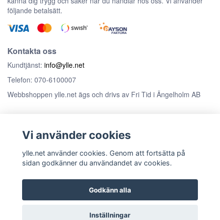
känna dig trygg och säker när du handlar hos oss. Vi använder
följande betalsätt.
Kontakta oss
Kundtjänst:
info@ylle.net
Telefon: 070-6100007
Webbshoppen ylle.net ägs och drivs av Fri Tid i Ängelholm AB
Anmäl dig till vårt nyhetsbrev
Vi använder cookies
Prenumerera
ylle.net använder cookies. Genom att fortsätta på
sidan godkänner du användandet av cookies.
Godkänn alla
© Copyright ylle.net
Inställningar