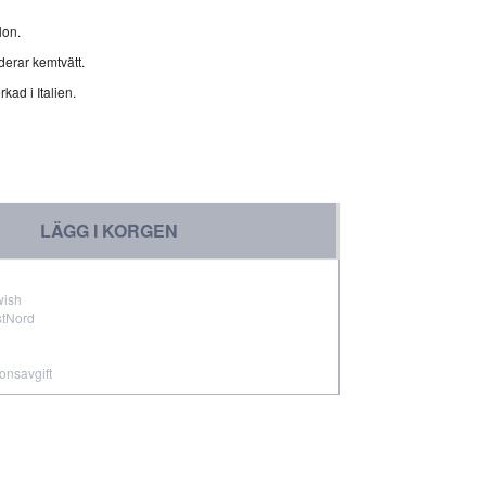
lon.
erar kemtvätt.
kad i Italien.
LÄGG I KORGEN
wish
stNord
ionsavgift