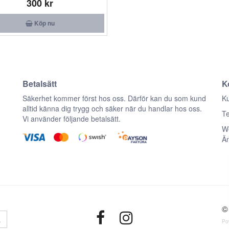
300 kr
Köp nu
Betalsätt
K
n
Säkerhet kommer först hos oss. Därför kan du som kund
Ku
alltid känna dig trygg och säker när du handlar hos oss.
Te
Vi använder följande betalsätt.
We
Ä
© 
a
Po