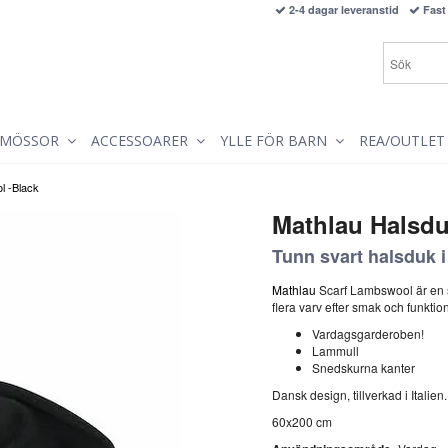
2-4 dagar leveranstid
Fast 
MÖSSOR
ACCESSOARER
YLLE FÖR BARN
REA/OUTLET
l -Black
Mathlau Halsdu
Tunn svart halsduk 
Mathlau
Scarf Lambswool är en 
flera varv efter smak och funktion.
Vardagsgarderoben!
Lammull
Snedskurna kanter
Dansk design, tillverkad i Italien.
60x200 cm