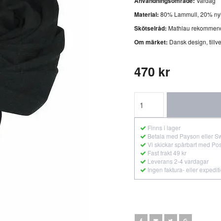
Användningsområde:
Vardag
Material:
80% Lammull, 20% ny
Skötselråd:
Mathlau rekommend
Om märket:
Dansk design, tillver
470 kr
Finns i lager
Betala med Payson eller S
Vi skickar spårbart med Po
Fast frakt 49 kr
Leverans 2-4 vardagar
Ingen faktura- eller expedit