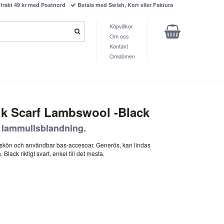
frakt 49 kr med Postnord
Betala med Swish, Kort eller Faktura
Köpvillkor
Om oss
Kontakt
Omdömen
k Scarf Lambswool -Black
i lammullsblandning.
skön och användbar bas-accesoar. Generös, kan lindas
 Black riktigt svart, enkel till det mesta.