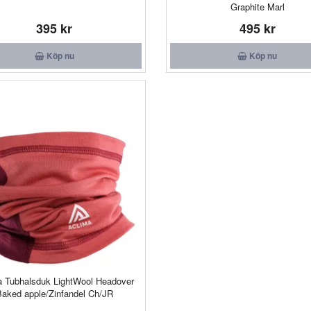
Graphite Marl
395 kr
495 kr
Köp nu
Köp nu
a Tubhalsduk LightWool Headover
Baked apple/Zinfandel Ch/JR