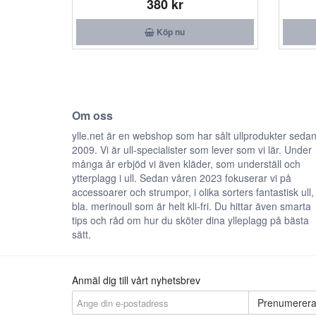
380 kr
Köp nu
Om oss
ylle.net är en webshop som har sålt ullprodukter seda
2009. Vi är ull-specialister som lever som vi lär. Under
många år erbjöd vi även kläder, som underställ och
ytterplagg i ull. Sedan våren 2023 fokuserar vi på
accessoarer och strumpor, i olika sorters fantastisk ull,
bla. merinoull som är helt kli-fri. Du hittar även smarta
tips och råd om hur du sköter dina ylleplagg på bästa
sätt.
Anmäl dig till vårt nyhetsbrev
Prenumerer