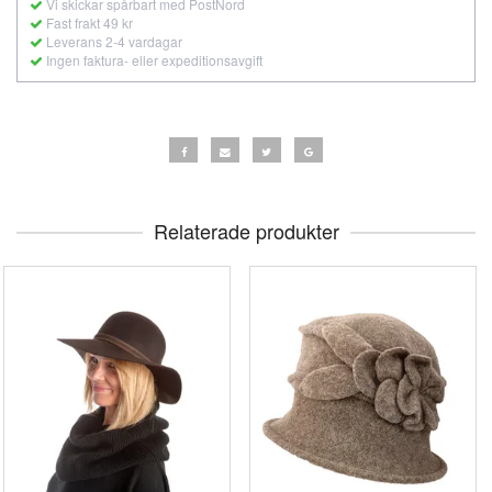
Vi skickar spårbart med PostNord
Fast frakt 49 kr
Leverans 2-4 vardagar
Ingen faktura- eller expeditionsavgift
Relaterade produkter