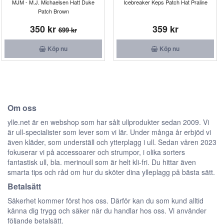
MJM - M.J. Michaelsen Hatt Duke
Icebreaker Keps Patch Hat Praline
Patch Brown
350 kr
359 kr
699 kr
Köp nu
Köp nu
Om oss
ylle.net är en webshop som har sålt ullprodukter sedan 2009. Vi
är ull-specialister som lever som vi lär. Under många år erbjöd vi
även kläder, som underställ och ytterplagg i ull. Sedan våren 2023
fokuserar vi på accessoarer och strumpor, i olika sorters
fantastisk ull, bla. merinoull som är helt kli-fri. Du hittar även
smarta tips och råd om hur du sköter dina ylleplagg på bästa sätt.
Betalsätt
Säkerhet kommer först hos oss. Därför kan du som kund alltid
känna dig trygg och säker när du handlar hos oss. Vi använder
följande betalsätt.