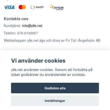
Kontakta oss
Kundtjänst:
info@ylle.net
Telefon: 070-6100007
Webbshoppen ylle.net ägs och drivs av Fri Tid i Ängelholm AB
Anmäl dig till vårt nyhetsbrev
Vi använder cookies
Prenumerera
ylle.net använder cookies. Genom att fortsätta på
sidan godkänner du användandet av cookies.
Godkänn alla
© Copyright ylle.net
Inställningar
Powered by Quickbutik