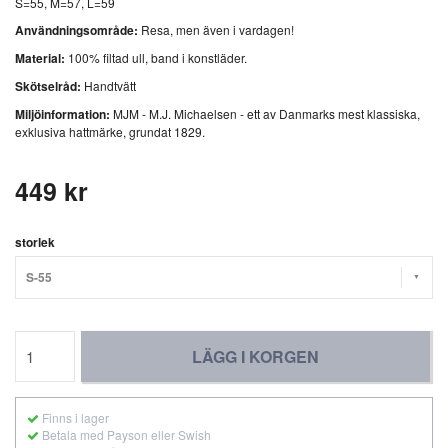
S=55, M=57, L=59
Användningsområde:
Resa, men även i vardagen!
Material:
100% filtad ull, band i konstläder.
Skötselråd:
Handtvätt
Miljöinformation:
MJM - M.J. Michaelsen - ett av Danmarks mest klassiska,
exklusiva hattmärke, grundat 1829.
449 kr
storlek
S-55
LÄGG I KORGEN
Finns i lager
Betala med Payson eller Swish