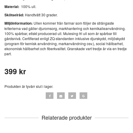
Material:
100% ull.
Skötselråd:
Handtvätt 30 grader.
Miljöinformation:
Ullen kommer från farmar som följer de strängaste
kriterierna vad gäller djuromsorg, markhantering och kemikalieanvändning.
100% spårbar, etiskt producerad ull. Mulesing-fri ull som är spårbar till
gårdsnivå. Certifierad enligt ZQ-standarden inklusive djurskydd, miljöskydd
(program för kemisk användning, markanvändning osv.), social hållbarhet,
ekonomisk hållbarhet och fiberkvalitet. Granskade vart tredje år via en tredje
part.
399 kr
Produkten är tyvärr slut i lager.
Relaterade produkter