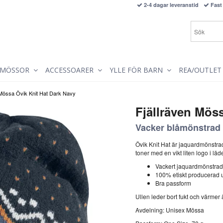
2-4 dagar leveranstid
Fast 
MÖSSOR
ACCESSOARER
YLLE FÖR BARN
REA/OUTLET
 Mössa Övik Knit Hat Dark Navy
Fjällräven Mös
Vacker blåmönstrad
Övik Knit Hat är jaquardmönstrad o
toner med en vikt liten logo i läde
Vackert jaquardmönstrad
100% etiskt producerad u
Bra passform
Ullen leder bort fukt och värmer ä
Avdelning: Unisex Mössa