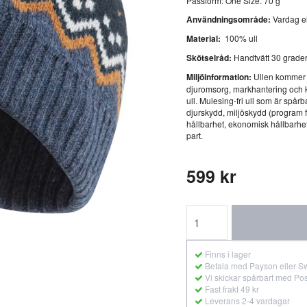
Passform: One Size. 70 g
Användningsområde:
Vardag el
Material:
100% ull
Skötselråd:
Handtvätt 30 grader
Miljöinformation:
Ullen kommer f
djuromsorg, markhantering och 
ull. Mulesing-fri ull som är spårb
djurskydd, miljöskydd (program 
hållbarhet, ekonomisk hållbarhet 
part.
599 kr
Finns i lager
Betala med Payson eller S
Vi skickar spårbart med Po
Fast frakt 49 kr
Leverans 2-4 vardagar