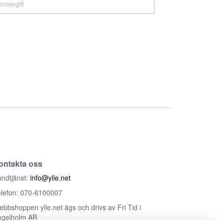
ionsavgift
ontakta oss
ndtjänst:
info@ylle.net
lefon: 070-6100007
bbshoppen ylle.net ägs och drivs av Fri Tid i
ngelholm AB