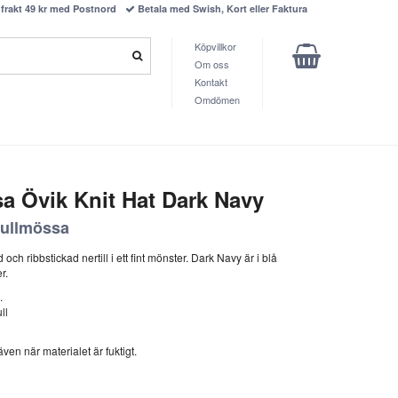
frakt 49 kr med Postnord
Betala med Swish, Kort eller Faktura
Köpvillkor
Om oss
Kontakt
Omdömen
sa Övik Knit Hat Dark Navy
 ullmössa
ch ribbstickad nertill i ett fint mönster. Dark Navy är i blå
r.
.
ll
ven när materialet är fuktigt.