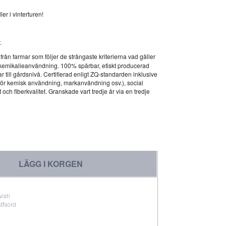
ler i vinterturen!
.
rån farmar som följer de strängaste kriterierna vad gäller
kemikalieanvändning. 100% spårbar, etiskt producerad
ar till gårdsnivå. Certifierad enligt ZQ-standarden inklusive
för kemisk användning, markanvändning osv.), social
och fiberkvalitet. Granskade vart tredje år via en tredje
LÄGG I KORGEN
wish
stNord