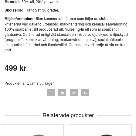
Material:
80% ull, 20% polyamid
Skötselråd:
Handtvätt 30 grader.
Miljöinformation:
Ullen kommer från farmar som följer de strängaste
kriterierna vad gäller djuromsorg, markhantering och kemikalieanvändning.
100% spårbar, etiskt producerad ull. Mulesing-fri ull som är spårbar till
gårdsnivå. Certifierad enligt ZQ-standarden inklusive djurskydd, miljöskydd
(program för kemisk användning, markanvändning osv.), social hållbarhet,
ekonomisk hållbarhet och fiberkvalitet. Granskade vart tredje år via en tredje
part.
499 kr
Produkten är tyvärr slut i lager.
Relaterade produkter