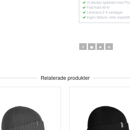
Vi skickar spårbart med Po
Fast frakt 49 kr
Leverans 2-4 vardagar
Ingen faktura- eller expedit
Relaterade produkter