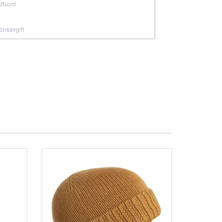
stNord
ionsavgift