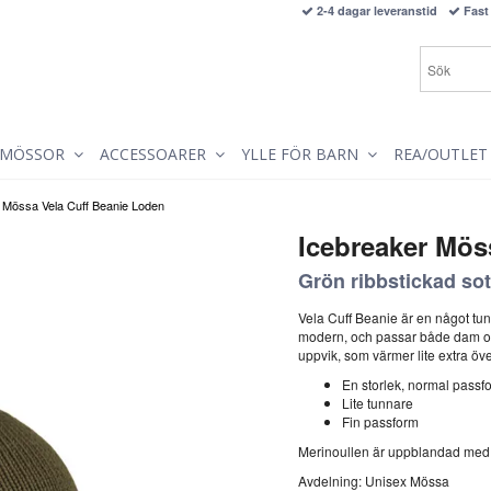
2-4 dagar leveranstid
Fast 
MÖSSOR
ACCESSOARER
YLLE FÖR BARN
REA/OUTLET
 Mössa Vela Cuff Beanie Loden
Icebreaker Mös
Grön ribbstickad so
Vela Cuff Beanie är en något tun
modern, och passar både dam oc
uppvik, som värmer lite extra öv
En storlek, normal passfo
Lite tunnare
Fin passform
Merinoullen är uppblandad med ak
Avdelning: Unisex Mössa