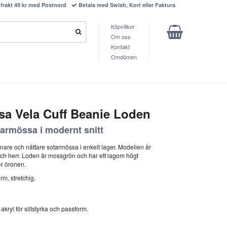
frakt 49 kr med Postnord
Betala med Swish, Kort eller Faktura
Köpvillkor
Om oss
Kontakt
Omdömen
sa Vela Cuff Beanie Loden
tarmössa i modernt snitt
nare och nättare sotarmössa i enkelt lager. Modellen är
h herr. Loden är mossgrön och har ett lagom högt
er öronen.
rm, stretchig.
ryl för slitstyrka och passform.