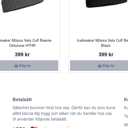
breaker Mössa Vela Cuff Beanie
Icebreaker Mössa Vela Cuff B
Gritstone HTHR
Black
399 kr
399 kr
Köp nu
Köp nu
Betalsätt
K
n
Säkerhet kommer först hos oss. Därför kan du som kund
Ku
alltid känna dig trygg och säker när du handlar hos oss.
Te
Vi använder följande betalsätt.
We