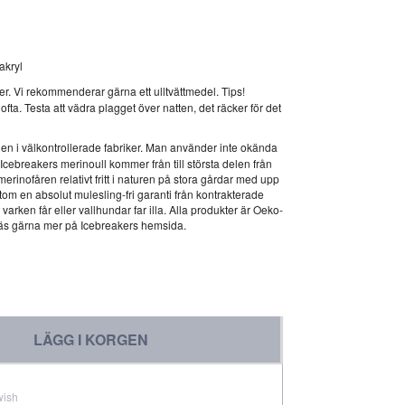
akryl
er. Vi rekommenderar gärna ett ulltvättmedel. Tips!
ofta. Testa att vädra plagget över natten, det räcker för det
sien i välkontrollerade fabriker. Man använder inte okända
Icebreakers merinoull kommer från till största delen från
inofåren relativt fritt i naturen på stora gårdar med upp
rutom en absolut mulesling-fri garanti från kontrakterade
 varken får eller vallhundar far illa. Alla produkter är Oeko-
Läs gärna mer på Icebreakers hemsida.
LÄGG I KORGEN
wish