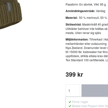
Passform: En storlek. Vikt: 95 g.
Användningsområde:
Vardag
Material:
50 % merinoull, 50 % 
Skötselråd:
Maskintvätt 40 grad
Ullkläder behöver inte tvättas så 
mesta. Ullen renar sig själv.
Miljöinformation:
Tillverkad i A
mellanhänder eller outsourcing. 
Nya Zeeland. Downunder lever mer
till 15000 får. Icebreaker har fö
uppfödare, strikta etiska krav där
Tex Standard 100 certifierade. 
399 kr
Finns i lager
Betala med Payson eller S