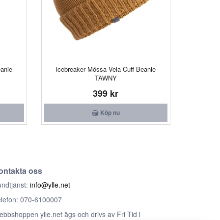
eanie
Icebreaker Mössa Vela Cuff Beanie
TAWNY
399 kr
Köp nu
ontakta oss
ndtjänst:
info@ylle.net
lefon: 070-6100007
bbshoppen ylle.net ägs och drivs av Fri Tid i