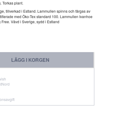
g. Torkas plant.
ige, tillverkad i Estland. Lammullen spinns och färgas av
 certifierade med Öko-Tex standard 100. Lammullen Ivanhoe
Free. Vävd i Sverige, sydd i Estland
LÄGG I KORGEN
wish
stNord
ionsavgift