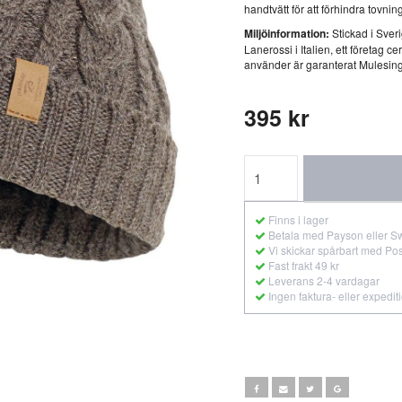
handtvätt för att förhindra tovnin
Miljöinformation:
Stickad i Sver
Lanerossi i Italien, ett företag
använder är garanterat Mulesing 
395 kr
Finns i lager
Betala med Payson eller S
Vi skickar spårbart med Po
Fast frakt 49 kr
Leverans 2-4 vardagar
Ingen faktura- eller expedit