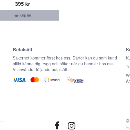
395 kr
Köp nu
Betalsätt
K
n
Säkerhet kommer först hos oss. Därför kan du som kund
Ku
alltid känna dig trygg och säker när du handlar hos oss.
Te
Vi använder följande betalsätt.
We
Ä
© 
a
Po