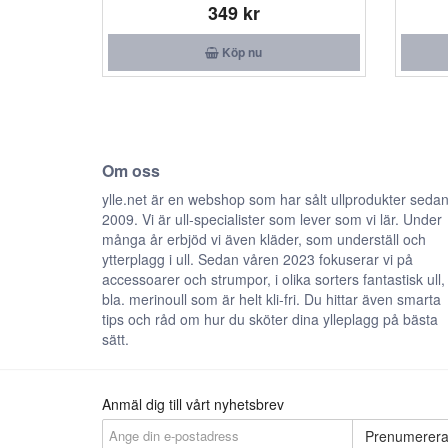
349 kr
Köp nu
Om oss
ylle.net är en webshop som har sålt ullprodukter seda
2009. Vi är ull-specialister som lever som vi lär. Under
många år erbjöd vi även kläder, som underställ och
ytterplagg i ull. Sedan våren 2023 fokuserar vi på
accessoarer och strumpor, i olika sorters fantastisk ull,
bla. merinoull som är helt kli-fri. Du hittar även smarta
tips och råd om hur du sköter dina ylleplagg på bästa
sätt.
Anmäl dig till vårt nyhetsbrev
Prenumerer