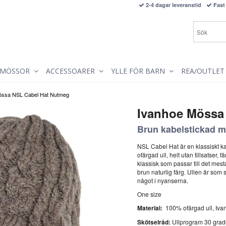
2-4 dagar leveranstid
Fast 
MÖSSOR
ACCESSOARER
YLLE FÖR BARN
REA/OUTLET
össa NSL Cabel Hat Nutmeg
Ivanhoe Mössa
Brun kabelstickad m
NSL Cabel Hat är en klassiskt k
ofärgad ull, helt utan tillsatser,
klassisk som passar till det mes
brun naturlig färg. Ullen är som 
något i nyanserna.
One size
Material:
100% ofärgad ull, I
Skötselråd:
Ullprogram 30 grader