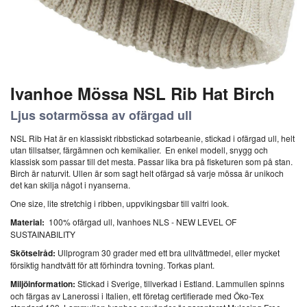
Ivanhoe Mössa NSL Rib Hat Birch
Ljus sotarmössa av ofärgad ull
NSL Rib Hat är en klassiskt ribbstickad sotarbeanie, stickad i ofärgad ull, helt
utan tillsatser, färgämnen och kemikalier.
En enkel modell, snygg och
klassisk som passar till det mesta. Passar lika bra på fisketuren som på stan.
Birch är naturvit. Ullen är som sagt helt ofärgad så varje mössa är unikoch
det kan skilja något i nyanserna.
One size, lite stretchig i ribben, uppvikingsbar till valfri look.
Material:
100% ofärgad ull, Ivanhoes NLS - NEW LEVEL OF
SUSTAINABILITY
Skötselråd:
Ullprogram 30 grader med ett bra ulltvättmedel, eller mycket
försiktig handtvätt för att förhindra tovning. Torkas plant.
Miljöinformation:
Stickad i Sverige, tillverkad i Estland. Lammullen spinns
och färgas av Lanerossi i Italien, ett företag certifierade med Öko-Tex