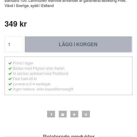
standard 100. Lammullen Ivanhoe använder är garanterat Mulesing Free.
Vävd i Sverige, sydd i Estland
349 kr
LÄGG I KORGEN
Finns i lager
Betala med Payson eller Swish
Vi skickar spårbart med PostNord
Fast frakt 49 kr
Leverans 2-4 vardagar
Ingen faktura- eller expeditionsavgift
Relaterade produkter