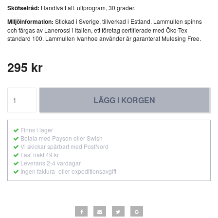
Skötselråd:
Handtvätt alt. ullprogram, 30 grader.
Miljöinformation:
Stickad i Sverige, tillverkad i Estland. Lammullen spinns
och färgas av Lanerossi i Italien, ett företag certifierade med Öko-Tex
standard 100. Lammullen Ivanhoe använder är garanterat Mulesing Free.
295 kr
LÄGG I KORGEN
Finns i lager
Betala med Payson eller Swish
Vi skickar spårbart med PostNord
Fast frakt 49 kr
Leverans 2-4 vardagar
Ingen faktura- eller expeditionsavgift