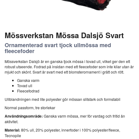
Mössverkstan Mössa Dalsjö Svart
Ornamenterad svart tjock ullmössa med
fleecefoder
Mössverkstan Dalsjö är en ganska tjock mössa i tovad ull, vilket ger den ett
robust utseende. Fodrad på insidan med ett fleecefoder som inte kliar utan är
mjukt och skönt. Svart är svart med ett blomsterornament i grått och rött.
Ganska varm
Tovad ull
Fleecefodrad
Ullblandningen med lite polyester gör mössan slitstark och formstabil
Normal passform, tre storlekar
Användningsområde:
Ganska varm mössa, mer för vardag och fritid än
aktivitet.
Material:
80% ull, 20% polyester, innerfoder i 100% polyester/fleece,
Tecnopile