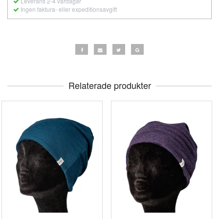
Leverans 2-4 vardagar
Ingen faktura- eller expeditionsavgift
Relaterade produkter