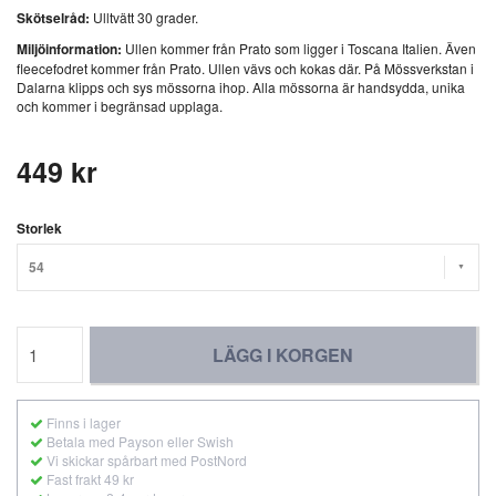
Skötselråd:
Ulltvätt 30 grader.
Miljöinformation:
Ullen kommer från Prato som ligger i Toscana Italien. Även
fleecefodret kommer från Prato. Ullen vävs och kokas där. På Mössverkstan i
Dalarna klipps och sys mössorna ihop. Alla mössorna är handsydda, unika
och kommer i begränsad upplaga.
449 kr
Storlek
54
LÄGG I KORGEN
Finns i lager
Betala med Payson eller Swish
Vi skickar spårbart med PostNord
Fast frakt 49 kr