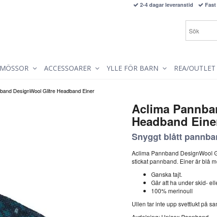
2-4 dagar leveranstid
Fast 
MÖSSOR
ACCESSOARER
YLLE FÖR BARN
REA/OUTLET
band DesignWool Glitre Headband Einer
Aclima Pannba
Headband Eine
Snyggt blått pannban
Aclima Pannband DesignWool Gli
stickat pannband. Einer är blå 
Ganska tajt.
Går att ha under skid- ell
100% merinoull
Ullen tar inte upp svettlukt på 
Avdelning: Unisex Pannband