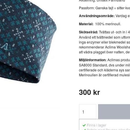
Passform: Ganska tajt = sitter kva
Användningsområde:
Vardag ell
Material:
100% merinoull.
Skötselråd:
Tvättas ut- och in 
Använd ett tvättmedel som utforma
inga enzymer eller blekmedel so
rekommenderar Aclima Woolshampo
att vädra plagget över natten, det
Miljöinformation:
Aclimas produ
SA8000 Standard, dvs under milj
certifierade och kläderna sys sam
Merinoullen är certifierad mulesin
300 kr
Finns i lager
Betala med Payson eller S