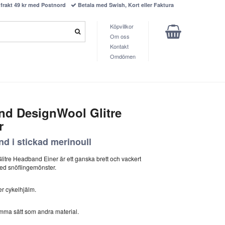
frakt 49 kr med Postnord
Betala med Swish, Kort eller Faktura
Köpvillkor
Om oss
Kontakt
Omdömen
nd DesignWool Glitre
r
d i stickad merinoull
tre Headband Einer är ett ganska brett och vackert
med snöflingemönster.
er cykelhjälm.
samma sätt som andra material.