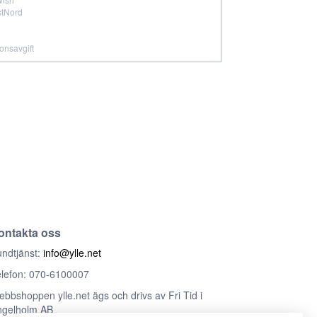
stNord
ionsavgift
ontakta oss
ndtjänst:
info@ylle.net
lefon: 070-6100007
bbshoppen ylle.net ägs och drivs av Fri Tid i
ngelholm AB