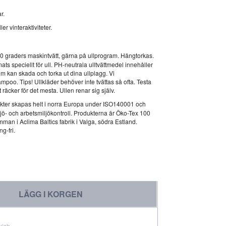
r.
er vinteraktiviteter.
i 40 graders maskintvätt, gärna på ullprogram. Hängtorkas.
ts speciellt för ull. PH-neutrala ulltvättmedel innehåller
m kan skada och torka ut dina ullplagg. Vi
o. Tips! Ullkläder behöver inte tvättas så ofta. Testa
 räcker för det mesta. Ullen renar sig själv.
kter skapas helt i norra Europa under ISO140001 och
ö- och arbetsmiljökontroll. Produkterna är Öko-Tex 100
man i Aclima Baltics fabrik i Valga, södra Estland.
g-fri.
LÄGG I KORGEN
wish