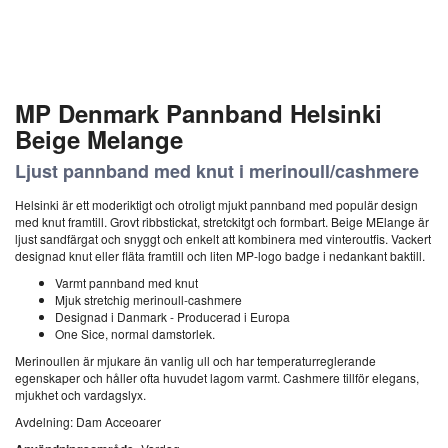
MP Denmark Pannband Helsinki
Beige Melange
Ljust pannband med knut i merinoull/cashmere
Helsinki är ett moderiktigt och otroligt mjukt pannband med populär design
med knut framtill. Grovt ribbstickat, stretckitgt och formbart. Beige MElange är
ljust sandfärgat och snyggt och enkelt att kombinera med vinteroutfis. Vackert
designad knut eller fläta framtill och liten MP-logo badge i nedankant baktill.
Varmt pannband med knut
Mjuk stretchig merinoull-cashmere
Designad i Danmark - Producerad i Europa
One Sice, normal damstorlek.
Merinoullen är mjukare än vanlig ull och har temperaturreglerande
egenskaper och håller ofta huvudet lagom varmt. Cashmere tillför elegans,
mjukhet och vardagslyx.
Avdelning: Dam Acceoarer