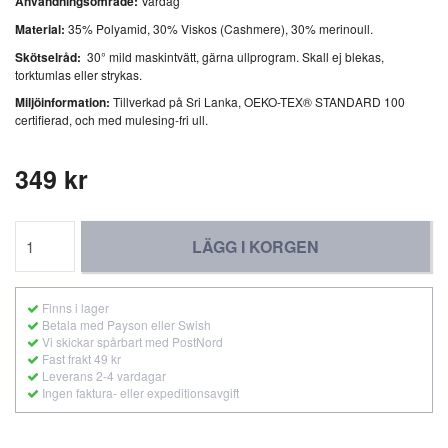
Användningsområde:
Vardag
Material:
35% Polyamid, 30% Viskos (Cashmere), 30% merinoull.
Skötselråd:
30° mild maskintvätt, gärna ullprogram. Skall ej blekas,
torktumlas eller strykas.
Miljöinformation:
Tillverkad på Sri Lanka, OEKO-TEX® STANDARD 100
certifierad, och med mulesing-fri ull.
349 kr
LÄGG I KORGEN
Finns i lager
Betala med Payson eller Swish
Vi skickar spårbart med PostNord
Fast frakt 49 kr
Leverans 2-4 vardagar
Ingen faktura- eller expeditionsavgift