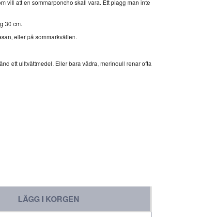
om vill att en sommarponcho skall vara. Ett plagg man inte
g 30 cm.
san, eller på sommarkvällen.
nvänd ett ulltvättmedel. Eller bara vädra, merinoull renar ofta
LÄGG I KORGEN