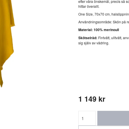
efter våra önskemål, precis så s
hittar överallt.
One Size, 70x70 cm, halsöppnin
Användningsområde: Skön på re
Material: 100% merinoull
Skötselråd:
Fintvätt, ulltvätt, a
sig själv av vädring.
1 149 kr