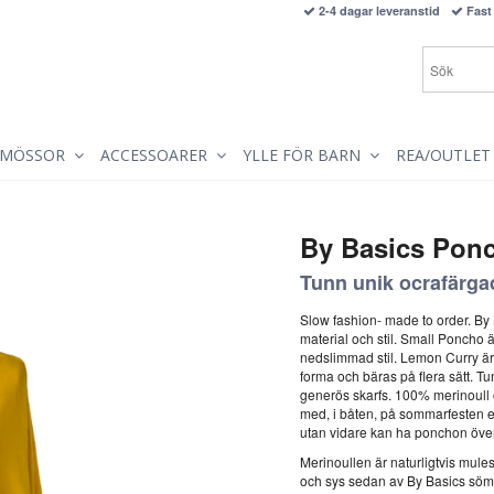
2-4 dagar leveranstid
Fast 
MÖSSOR
ACCESSOARER
YLLE FÖR BARN
REA/OUTLET
By Basics Pon
Tunn unik ocrafärga
Slow fashion- made to order. By 
material och stil. Small Poncho ä
nedslimmad stil. Lemon Curry är
forma och bäras på flera sätt. Tunn
generös skarfs. 100% merinoull o
med, i båten, på sommarfesten e
utan vidare kan ha ponchon över
Merinoullen är naturligtvis mul
och sys sedan av By Basics sömm