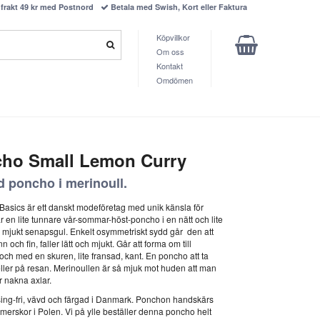
frakt 49 kr med Postnord
Betala med Swish, Kort eller Faktura
Köpvillkor
Om oss
Kontakt
Omdömen
cho Small Lemon Curry
d poncho i merinoull.
Basics är ett danskt modeföretag med unik känsla för
r en lite tunnare vår-sommar-höst-poncho i en nätt och lite
 mjukt senapsgul. Enkelt osymmetriskt sydd går den att
 och fin, faller lätt och mjukt. Går att forma om till
ch med en skuren, lite fransad, kant. En poncho att ta
ller på resan. Merinoullen är så mjuk mot huden att man
 nakna axlar.
esing-fri, vävd och färgad i Danmark. Ponchon handskärs
erskor i Polen. Vi på ylle beställer denna poncho helt