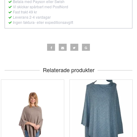
Betala med Payson eller Swish
Vi skickar spårbart med PostNord
Fast frakt 49 kr
Leverans 2-4 vardagar
Ingen faktura- eller expeditionsavgift
Relaterade produkter