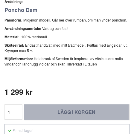
Avdelning:
Poncho Dam
Passform:
Midjekort modell. Går ner över rumpan, om man vrider ponchon.
Användningsområde:
Vardag och fest!
Material:
100% merinoull
Skötselråd:
Endast handtvätt med milt tvättmedel. Tvättas med avigsidan ut.
Krymper max 5 %
Miljöinformation:
Holebrook of Sweden är inspirerat av västkustens salta
vindar och landhugg vid öar och skär. Tillverkad i Litauen
1 299 kr
LÄGG I KORGEN
Finns i lager