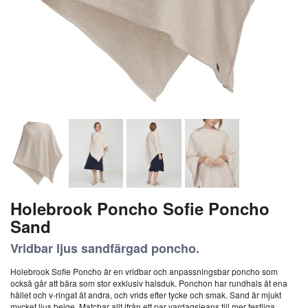
Holebrook Poncho Sofie Poncho
Sand
Vridbar ljus sandfärgad poncho.
Holebrook Sofie Poncho är en vridbar och anpassningsbar poncho som
också går att bära som stor exklusiv halsduk. Ponchon har rundhals åt ena
hållet och v-ringat åt andra, och vrids efter tycke och smak. Sand är mjukt
mycket ljus beige. Matchar allt ifrån ett par vardagsjeans till mer festliga