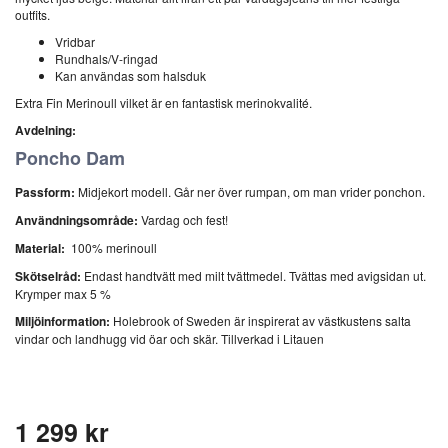
outfits.
Vridbar
Rundhals/V-ringad
Kan användas som halsduk
Extra Fin Merinoull vilket är en fantastisk merinokvalité.
Avdelning:
Poncho Dam
Passform:
Midjekort modell. Går ner över rumpan, om man vrider ponchon.
Användningsområde:
Vardag och fest!
Material:
100% merinoull
Skötselråd:
Endast handtvätt med milt tvättmedel. Tvättas med avigsidan ut.
Krymper max 5 %
Miljöinformation:
Holebrook of Sweden är inspirerat av västkustens salta
vindar och landhugg vid öar och skär. Tillverkad i Litauen
1 299 kr