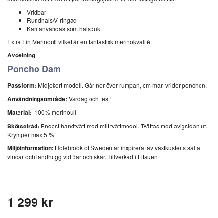
Vridbar
Rundhals/V-ringad
Kan användas som halsduk
Extra Fin Merinoull vilket är en fantastisk merinokvalité.
Avdelning:
Poncho Dam
Passform:
Midjekort modell. Går ner över rumpan, om man vrider ponchon.
Användningsområde:
Vardag och fest!
Material:
100% merinoull
Skötselråd:
Endast handtvätt med milt tvättmedel. Tvättas med avigsidan ut.
Krymper max 5 %
Miljöinformation:
Holebrook of Sweden är inspirerat av västkustens salta
vindar och landhugg vid öar och skär. Tillverkad i Litauen
1 299 kr