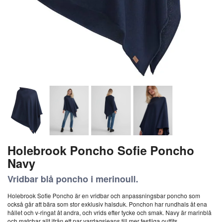
Holebrook Poncho Sofie Poncho
Navy
Vridbar blå poncho i merinoull.
Holebrook Sofie Poncho är en vridbar och anpassningsbar poncho som
också går att bära som stor exklusiv halsduk. Ponchon har rundhals åt ena
hållet och v-ringat åt andra, och vrids efter tycke och smak. Navy är marinblå
och matchar allt ifrån ett par vardagsjeans till mer festliga outfits.