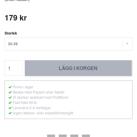
179 kr
Storlek
35-39
LÄGG I KORGEN
Finns i lager
Betala med Payson eller Swish
Vi skickar spårbart med PostNord
Fast frakt 49 kr
Leverans 2-4 vardagar
Ingen faktura- eller expeditionsavgift