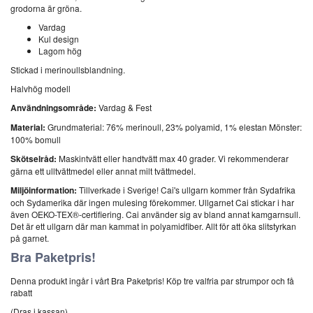
grodorna är gröna.
Vardag
Kul design
Lagom hög
Stickad i merinoullsblandning.
Halvhög modell
Användningsområde:
Vardag & Fest
Material:
Grundmaterial: 76% merinoull, 23% polyamid, 1% elestan Mönster:
100% bomull
Skötselråd:
Maskintvätt eller handtvätt max 40 grader. Vi rekommenderar
gärna ett ulltvättmedel eller annat milt tvättmedel.
Miljöinformation:
Tillverkade i Sverige! Cai's ullgarn kommer från Sydafrika
och Sydamerika där ingen mulesing förekommer. Ullgarnet Cai stickar i har
även OEKO-TEX®-certifiering. Cai använder sig av bland annat kamgarnsull.
Det är ett ullgarn där man kammat in polyamidfiber. Allt för att öka slitstyrkan
på garnet.
Bra Paketpris!
Denna produkt ingår i vårt Bra Paketpris! Köp tre valfria par strumpor och få
rabatt
(Dras i kassan)