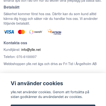
smarta tips och råd om hur du sköter dina ylleplagg på bästa sätt.
Betalsätt
Säkerhet kommer först hos oss. Därför kan du som kund alltid
känna dig trygg och säker när du handlar hos oss. Vi använder
följande betalsätt.
Kontakta oss
Kundtjänst:
info@ylle.net
Telefon: 070-6100007
Webbshoppen ylle.net ägs och drivs av Fri Tid i Ängelholm AB
Anmäl dig till vårt nyhetsbrev
Vi använder cookies
Prenumerera
ylle.net använder cookies. Genom att fortsätta på
sidan godkänner du användandet av cookies.