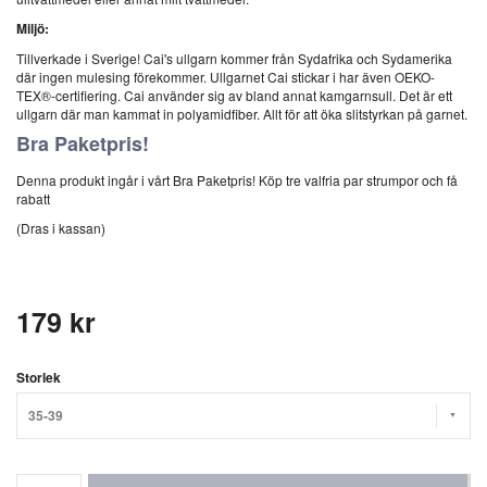
Miljö:
Tillverkade i Sverige! Cai's ullgarn kommer från Sydafrika och Sydamerika
där ingen mulesing förekommer. Ullgarnet Cai stickar i har även OEKO-
TEX®-certifiering. Cai använder sig av bland annat kamgarnsull. Det är ett
ullgarn där man kammat in polyamidfiber. Allt för att öka slitstyrkan på garnet.
Bra Paketpris!
Denna produkt ingår i vårt Bra Paketpris! Köp tre valfria par strumpor och få
rabatt
(Dras i kassan)
179 kr
Storlek
35-39