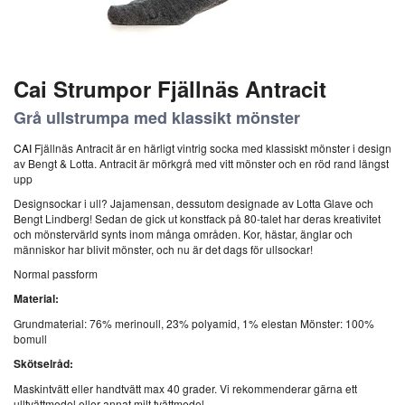
Cai Strumpor Fjällnäs Antracit
Grå ullstrumpa med klassikt mönster
CAI
Fjällnäs Antracit är en härligt vintrig socka med klassiskt mönster i design
av Bengt & Lotta. Antracit är mörkgrå med vitt mönster och en röd rand längst
upp
Designsockar i ull? Jajamensan, dessutom designade av Lotta Glave och
Bengt Lindberg! Sedan de gick ut konstfack på 80-talet har deras kreativitet
och mönstervärld synts inom många områden. Kor, hästar, änglar och
människor har blivit mönster, och nu är det dags för ullsockar!
Normal passform
Material:
Grundmaterial: 76% merinoull, 23% polyamid, 1% elestan Mönster: 100%
bomull
Skötselråd:
Maskintvätt eller handtvätt max 40 grader. Vi rekommenderar gärna ett
ulltvättmedel eller annat milt tvättmedel.