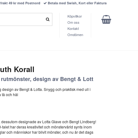
frakt 49 kr med Postnord
Betala med Swish, Kort eller Faktura
Köpvillkor
Om oss
Kontakt
Omdömen
uth Korall
rutmönster, design av Bengt & Lott
 design av Bengt & Lotta. Snygg och praktisk med ull i
 tå och häl
, dessutom designade av Lotta Glave och Bengt Lindberg!
-talet har deras kreativitet och mönstervärld synts inom
lar och människor har blivit mönster, och nu är det dags