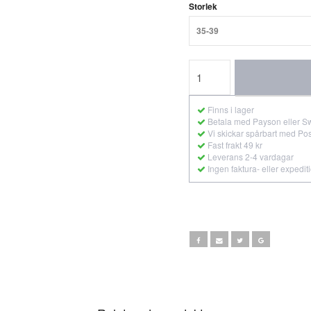
Storlek
35-39
Finns i lager
Betala med Payson eller S
Vi skickar spårbart med Po
Fast frakt 49 kr
Leverans 2-4 vardagar
Ingen faktura- eller expedit