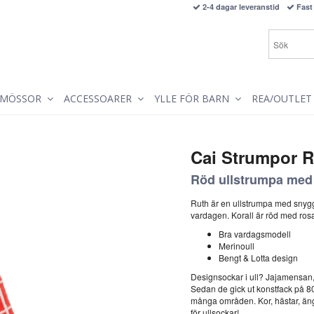
2-4 dagar leveranstid
Fast 
MÖSSOR
ACCESSOARER
YLLE FÖR BARN
REA/OUTLET
Cai Strumpor R
Röd ullstrumpa med 
Ruth är en ullstrumpa med snygg
vardagen. Korall är röd med rosa
Bra vardagsmodell
Merinoull
Bengt & Lotta design
Designsockar i ull? Jajamensan
Sedan de gick ut konstfack på 80
många områden. Kor, hästar, äng
för ullsockar!