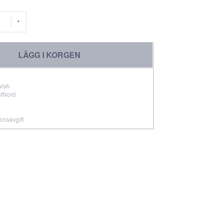
LÄGG I KORGEN
wish
stNord
ionsavgift