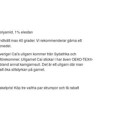
olyamid, 1% elestan
andtvätt max 40 grader. Vi rekommenderar gärna ett
ttmedel.
Sverige! Cai's ullgarn kommer från Sydafrika och
förekommer. Ullgarnet Cai stickar i har även OEKO-TEX®-
v bland annat kamgarnsull. Det är ett ullgarn där man
att öka slitstyrkan på garnet.
ketpris! Köp tre valfria par strumpor och få rabatt