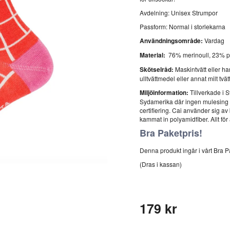
Avdelning: Unisex Strumpor
Passform: Normal i storlekarna
Användningsområde:
Vardag
Material:
76% merinoull, 23% p
Skötselråd:
Maskintvätt eller h
ulltvättmedel eller annat milt tvä
Miljöinformation:
Tillverkade i 
Sydamerika där ingen mulesing 
certifiering. Cai använder sig a
kammat in polyamidfiber. Allt för 
Bra Paketpris!
Denna produkt ingår i vårt Bra Pa
(Dras i kassan)
179 kr