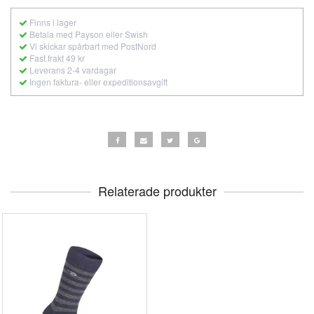
Finns i lager
Betala med Payson eller Swish
Vi skickar spårbart med PostNord
Fast frakt 49 kr
Leverans 2-4 vardagar
Ingen faktura- eller expeditionsavgift
Relaterade produkter