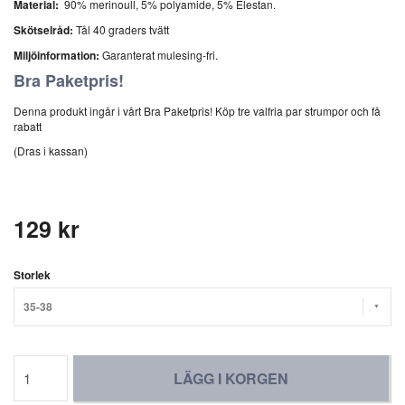
Material:
90% merinoull, 5% polyamide, 5% Elestan.
Skötselråd:
Tål 40 graders tvätt
Miljöinformation:
Garanterat mulesing-fri.
Bra Paketpris!
Denna produkt ingår i vårt Bra Paketpris! Köp tre valfria par strumpor och få
rabatt
(Dras i kassan)
129 kr
Storlek
35-38
LÄGG I KORGEN