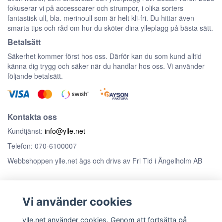
fokuserar vi på accessoarer och strumpor, i olika sorters
fantastisk ull, bla. merinoull som är helt kli-fri. Du hittar även
smarta tips och råd om hur du sköter dina ylleplagg på bästa sätt.
Betalsätt
Säkerhet kommer först hos oss. Därför kan du som kund alltid
känna dig trygg och säker när du handlar hos oss. Vi använder
följande betalsätt.
Kontakta oss
Kundtjänst:
info@ylle.net
Telefon: 070-6100007
Webbshoppen ylle.net ägs och drivs av Fri Tid i Ängelholm AB
Anmäl dig till vårt nyhetsbrev
Vi använder cookies
Prenumerera
ylle.net använder cookies. Genom att fortsätta på