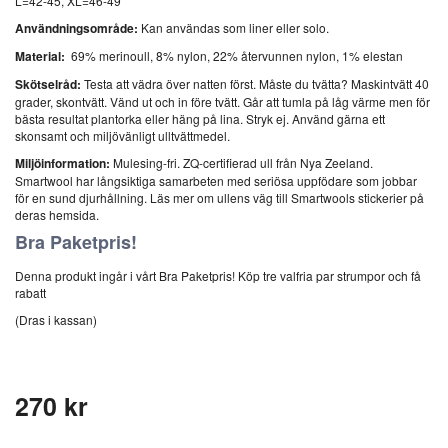
L=42-45, XL=46-49
Användningsområde:
Kan användas som liner eller solo.
Material:
69% merinoull, 8% nylon, 22% återvunnen nylon, 1% elestan
Skötselråd:
Testa att vädra över natten först. Måste du tvätta? Maskintvätt 40
grader, skontvätt. Vänd ut och in före tvätt. Går att tumla på låg värme men för
bästa resultat plantorka eller häng på lina. Stryk ej. Använd gärna ett
skonsamt och miljövänligt ulltvättmedel.
Miljöinformation:
Mulesing-fri. ZQ-certifierad ull från Nya Zeeland.
Smartwool har långsiktiga samarbeten med seriösa uppfödare som jobbar
för en sund djurhållning. Läs mer om ullens väg till Smartwools stickerier på
deras hemsida.
Bra Paketpris!
Denna produkt ingår i vårt Bra Paketpris! Köp tre valfria par strumpor och få
rabatt
(Dras i kassan)
270 kr