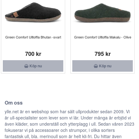
Green Comfort Ulltoffla Bhutan -svart
Green Comfort Ulltoffla Makalu - Olive
700 kr
795 kr
Köp nu
Köp nu
Om oss
ylle.net är en webshop som har sålt ullprodukter sedan 2009. Vi
är ull-specialister som lever som vi lär. Under många år erbjöd vi
även kläder, som underställ och ytterplagg i ull. Sedan våren 2023
fokuserar vi på accessoarer och strumpor, i olika sorters
fantastisk ull, bla. merinoull som är helt kli-fri. Du hittar även