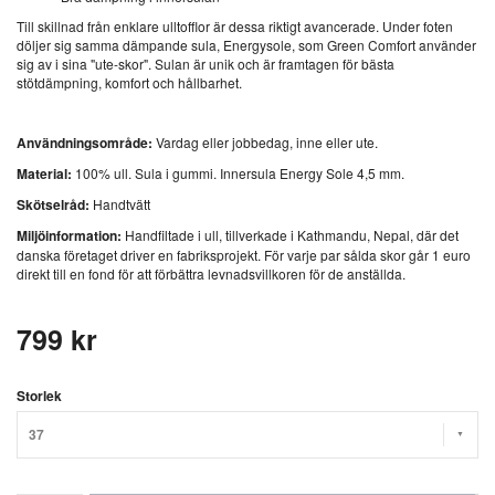
Till skillnad från enklare ulltofflor är dessa riktigt avancerade. Under foten
döljer sig samma dämpande sula, Energysole, som Green Comfort använder
sig av i sina "ute-skor". Sulan är unik och är framtagen för bästa
stötdämpning, komfort och hållbarhet.
Användningsområde:
Vardag eller jobbedag, inne eller ute.
Material:
100% ull. Sula i gummi. Innersula Energy Sole 4,5 mm.
Skötselråd:
Handtvätt
Miljöinformation:
Handfiltade i ull, tillverkade i Kathmandu, Nepal, där det
danska företaget driver en fabriksprojekt. För varje par sålda skor går 1 euro
direkt till en fond för att förbättra levnadsvillkoren för de anställda.
799 kr
Storlek
37