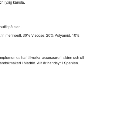
h lyxig känsla.
routfit på stan.
fin merinoull, 30% Viscose, 20% Polyamid, 10%
lementos har tillverkat accesoarer i skinn och ull
skmakeri i Madrid. Allt är handsytt i Spanien.