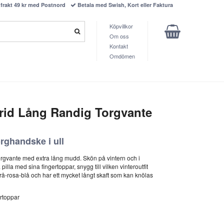
frakt 49 kr med Postnord
Betala med Swish, Kort eller Faktura
Köpvillkor
Om oss
Kontakt
Omdömen
rid Lång Randig Torgvante
orghandske i ull
torgvante med extra lång mudd. Skön på vintern och i
lla med sina fingertoppar, snygg till vilken vinteroutfit
å-rosa-blå och har ett mycket långt skaft som kan knölas
rtoppar