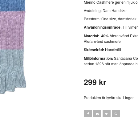
Merino Cashmere ger en mjuk oc
Avdelning: Dam Handske
Passform: One size, damstorlek
Användningsområde:
Till vinte
Material:
40% Återanvänd Extra
Återanvänd cashmere
Skötselråd:
Handtvätt
Miljöinformation:
Santacana Comp
sedan 1896 när man öppnade hand
299 kr
Produkten är tyvärr slut i lager.