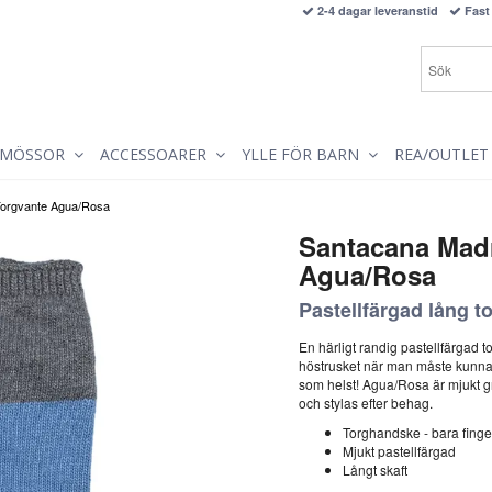
2-4 dagar leveranstid
Fast 
MÖSSOR
ACCESSOARER
YLLE FÖR BARN
REA/OUTLET
Torgvante Agua/Rosa
Santacana Mad
Agua/Rosa
Pastellfärgad lång t
En härligt randig pastellfärgad 
höstrusket när man måste kunna pi
som helst! Agua/Rosa är mjukt gr
och stylas efter behag.
Torghandske - bara finge
Mjukt pastellfärgad
Långt skaft