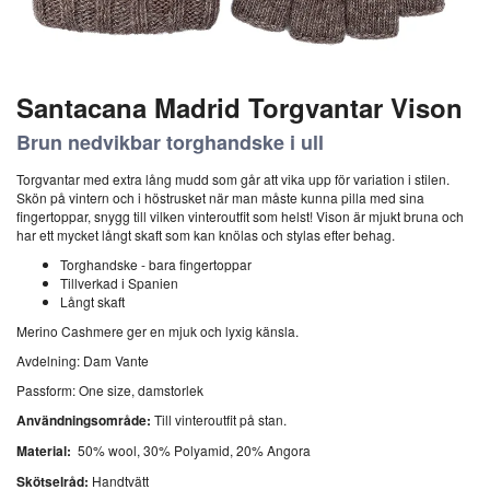
Santacana Madrid Torgvantar Vison
Brun nedvikbar torghandske i ull
Torgvantar med extra lång mudd som går att vika upp för variation i stilen.
Skön på vintern och i höstrusket när man måste kunna pilla med sina
fingertoppar, snygg till vilken vinteroutfit som helst! Vison är mjukt bruna och
har ett mycket långt skaft som kan knölas och stylas efter behag.
Torghandske - bara fingertoppar
Tillverkad i Spanien
Långt skaft
Merino Cashmere ger en mjuk och lyxig känsla.
Avdelning: Dam Vante
Passform: One size, damstorlek
Användningsområde:
Till vinteroutfit på stan.
Material:
50% wool, 30% Polyamid, 20% Angora
Skötselråd:
Handtvätt