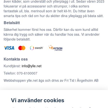
även kläder, som underställ och ytterplagg i ull. Sedan våren 2023
fokuserar vi på accessoarer och strumpor, i olika sorters
fantastisk ull, bla. merinoull som är helt kli-fri. Du hittar även
smarta tips och råd om hur du sköter dina ylleplagg på bästa sätt.
Betalsätt
Säkerhet kommer först hos oss. Därför kan du som kund alltid
känna dig trygg och säker när du handlar hos oss. Vi använder
följande betalsätt.
Kontakta oss
Kundtjänst:
info@ylle.net
Telefon: 070-6100007
Webbshoppen ylle.net ägs och drivs av Fri Tid i Ängelholm AB
Anmäl dig till vårt nyhetsbrev
Vi använder cookies
Prenumerera