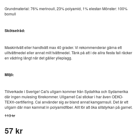
Grundmaterial: 76% merinoull, 23% polyamid, 1% elestan Mönster: 100%
bomull
Skötselråd:
Maskintvätt eller handtvätt max 40 grader. Vi rekommenderar gärna ett
ulltvättmedel eller annat milt tvättmedel. Tänk på att i de allra flesta fall räcker
en vädring långt när det gäller ylleplagg.
Miljö:
Tillverkade i Sverige! Cai's ullgarn kommer från Sydafrika och Sydamerika
där ingen mulesing förekommer. Ullgarnet Cai stickar i har även OEKO-
TEX®-certifiering. Cai använder sig av bland annat kamgarnsull. Det är ett
ullgarn där man kammat in polyamidfiber. Allt för att öka slitstyrkan på garnet.
113 kr
57 kr