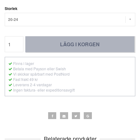
Storlek
20-24
LÄGG I KORGEN
Finns i lager
Betala med Payson eller Swish
Vi skickar spårbart med PostNord
Fast frakt 49 kr
Leverans 2-4 vardagar
Ingen faktura- eller expeditionsavgift
Relaterade produkter