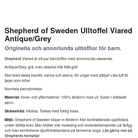
Shepherd of Sweden Ulltoffel Viared
Antique/Grey
Originella och annorlunda ulltofflor för barn.
Shepherd
Viared är ett par barntofflor med annorlunda utseende.
Antique/Grey, grå, men absolut inte tråk-grå!
Stor bred detalj framtill, varma och sköna, för ungar med attityd! Lika tuff till
tjejer som killar.
Normala barnstorlekar.
Material:
Inner- och yttermaterial: 100% fårskinn med ull. Sulan i slitstarkt
skinn.
Skötselråd:
Vädras. Torkas med fuktig trasa.
Miljö:
Shepherd of Sweden köper in fårskinn från kontrakterade uppfödare
under strikta krav. Man tillåter inte mulesing och levandetransporter på fartyg,
och man kontrollerar djurförhållandena på farmerna noga.
Läs gärna mer på
Shepherds hemsida!