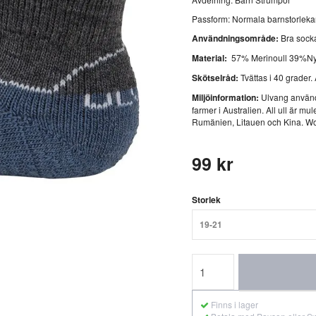
Passform: Normala barnstorlekar
Användningsområde:
Bra socka
Material:
57% Merinoull 39%Ny
Skötselråd:
Tvättas i 40 grader.
Miljöinformation:
Ulvang använd
farmer i Australien. All ull är mul
Rumänien, Litauen och Kina. Wool
99 kr
Storlek
19-21
Finns i lager