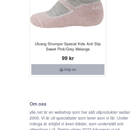
Ulvang Strumpor Spesial Kids Anti Slip
Sweet Pink/Grey Melange
99 kr
Köp nu
Om oss
ylle.net är en webshop som har sålt ullprodukter seda
2009. Vi är ull-specialister som lever som vi lär. Under
många år erbjöd vi även kläder, som underställ och
ytterplagg i ull. Sedan våren 2023 fokuserar vi på