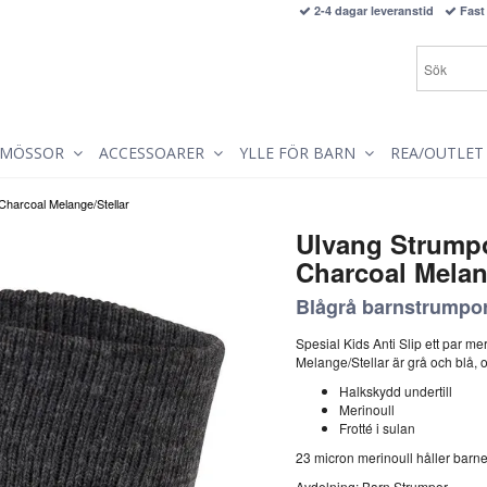
2-4 dagar leveranstid
Fast 
MÖSSOR
ACCESSOARER
YLLE FÖR BARN
REA/OUTLET
 Charcoal Melange/Stellar
Ulvang Strumpo
Charcoal Melan
Blågrå barnstrumpor
Spesial Kids Anti Slip ett par m
Melange/Stellar är grå och blå, 
Halkskydd undertill
Merinoull
Frotté i sulan
23 micron merinoull håller barne
Avdelning: Barn Strumpor