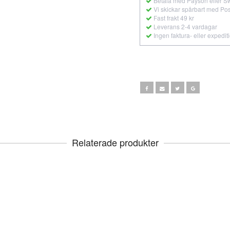
Betala med Payson eller S
Vi skickar spårbart med Po
Fast frakt 49 kr
Leverans 2-4 vardagar
Ingen faktura- eller expedit
Relaterade produkter