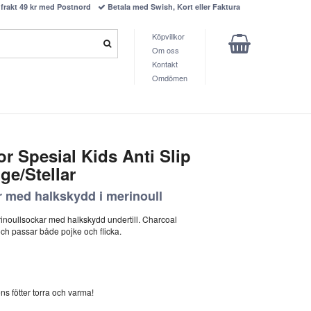
frakt 49 kr med Postnord
Betala med Swish, Kort eller Faktura
Köpvillkor
Om oss
Kontakt
Omdömen
r Spesial Kids Anti Slip
ge/Stellar
 med halkskydd i merinoull
erinoullsockar med halkskydd undertill. Charcoal
och passar både pojke och flicka.
ns fötter torra och varma!