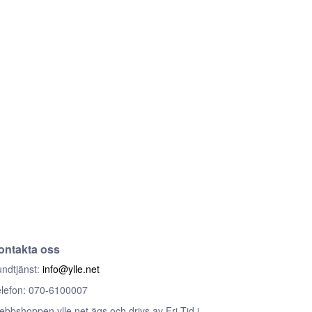
ontakta oss
ndtjänst:
info@ylle.net
lefon: 070-6100007
bbshoppen ylle.net ägs och drivs av Fri Tid i