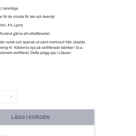
, halvhöga.
r till de minsta för lek och äventyr
lon, 4% Lycra
 Använd gärna ett ulltvättmedel.
er norsk och spansk ull samt merinoull från utvalda
esing-fri. Kläderna sys på certifierade fabriker i bl.a.
mark-certifierat. Detta plagg sys i Litauen
LÄGG I KORGEN