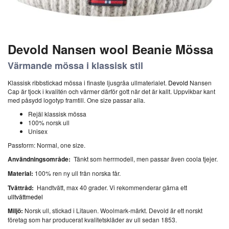
Devold Nansen wool Beanie Mössa
Värmande mössa i klassisk stil
Klassisk ribbstickad mössa i finaste ljusgråa ullmaterialet.
Devold
Nansen
Cap är tjock i kvalitén och värmer därför gott när det är kallt. Uppvikbar kant
med påsydd logotyp framtill. One size passar alla.
Rejäl klassisk mössa
100% norsk ull
Unisex
Passform: Normal, one size.
Användningsområde:
Tänkt som herrmodell, men passar även coola tjejer.
Material:
100% ren ny ull från norska får.
Tvättråd:
Handtvätt, max 40 grader. Vi rekommenderar gärna ett
ulltvättmedel
Miljö:
Norsk ull, stickad i Litauen. Woolmark-märkt. Devold är ett norskt
företag som har producerat kvalitetskläder av ull sedan 1853.