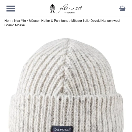
Hem
Nya Ylle
Mössor, Hattar & Pannband
Mössor i ull
Devold Nansen wool
Beanie Mössa