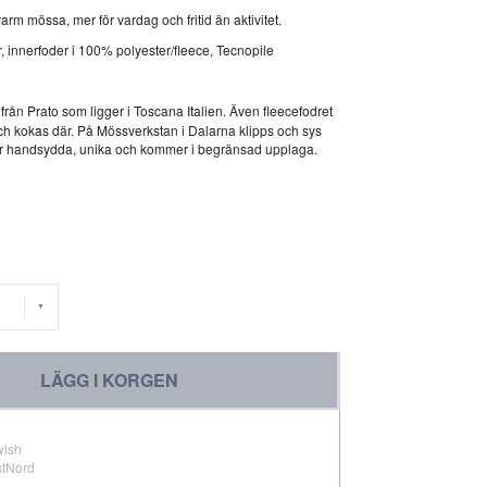
rm mössa, mer för vardag och fritid än aktivitet.
, innerfoder i 100% polyester/fleece, Tecnopile
rån Prato som ligger i Toscana Italien. Även fleecefodret
ch kokas där. På Mössverkstan i Dalarna klipps och sys
r handsydda, unika och kommer i begränsad upplaga.
LÄGG I KORGEN
wish
stNord