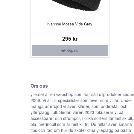
Ivanhoe Mössa Vide Grey
295 kr
Köp nu
Om oss
ylle.net är en webshop som har sålt ullprodukter seda
2009. Vi är ull-specialister som lever som vi lär. Under
många år erbjöd vi även kläder, som underställ och
ytterplagg i ull. Sedan våren 2023 fokuserar vi på
accessoarer och strumpor, i olika sorters fantastisk ull,
bla. merinoull som är helt kli-fri. Du hittar även smarta
tips och råd om hur du sköter dina ylleplagg på bästa