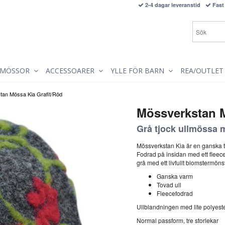
2-4 dagar leveranstid
Fast 
MÖSSOR
ACCESSOARER
YLLE FÖR BARN
REA/OUTLET
an Mössa Kia Grafit/Röd
Mössverkstan M
Grå tjock ullmössa 
Mössverkstan Kia är en ganska tj
Fodrad på insidan med ett fleecef
grå med ett livfullt blomstermönst
Ganska varm
Tovad ull
Fleecefodrad
Ullblandningen med lite polyeste
Normal passform, tre storlekar