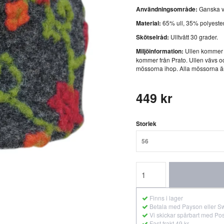
Användningsområde:
Ganska va
Material:
65% ull, 35% polyester
Skötselråd:
Ulltvätt 30 grader.
Miljöinformation:
Ullen kommer f
kommer från Prato. Ullen vävs o
mössorna ihop. Alla mössorna ä
449 kr
Storlek
56
Finns i lager
Betala med Payson eller S
Vi skickar spårbart med Po
Fast frakt 49 kr