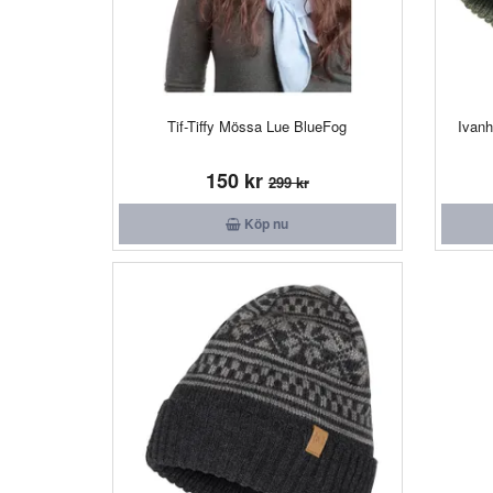
Tif-Tiffy Mössa Lue BlueFog
Ivan
150 kr
299 kr
Köp nu