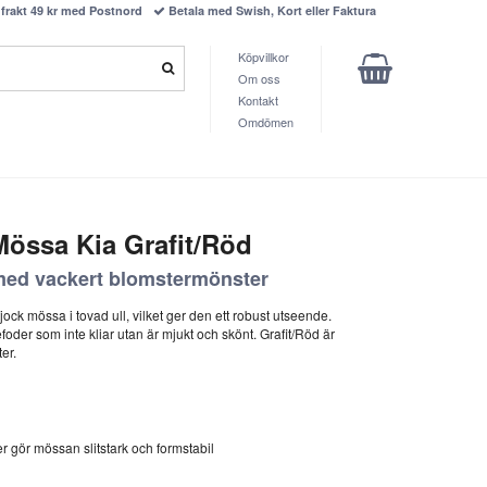
frakt 49 kr med Postnord
Betala med Swish, Kort eller Faktura
Köpvillkor
Om oss
Kontakt
Omdömen
össa Kia Grafit/Röd
med vackert blomstermönster
ock mössa i tovad ull, vilket ger den ett robust utseende.
oder som inte kliar utan är mjukt och skönt. Grafit/Röd är
er.
r gör mössan slitstark och formstabil