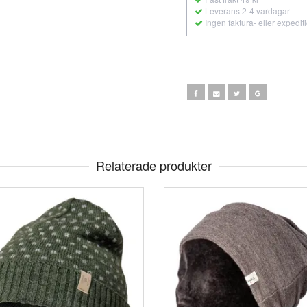
Leverans 2-4 vardagar
Ingen faktura- eller expedit
Relaterade produkter