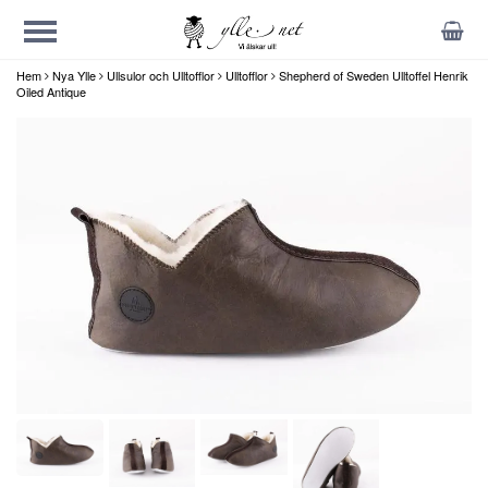
Hem
Nya Ylle
Ullsulor och Ulltofflor
Ulltofflor
Shepherd of Sweden Ulltoffel Henrik
Oiled Antique