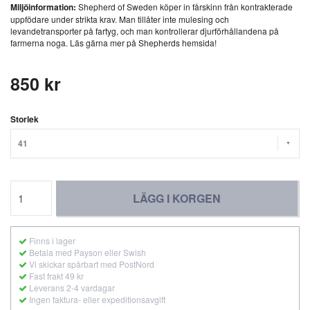
Miljöinformation:
Shepherd of Sweden köper in fårskinn från kontrakterade
uppfödare under strikta krav. Man tillåter inte mulesing och
levandetransporter på fartyg, och man kontrollerar djurförhållandena på
farmerna noga. Läs gärna mer på Shepherds hemsida!
850 kr
Storlek
41
LÄGG I KORGEN
Finns i lager
Betala med Payson eller Swish
Vi skickar spårbart med PostNord
Fast frakt 49 kr
Leverans 2-4 vardagar
Ingen faktura- eller expeditionsavgift