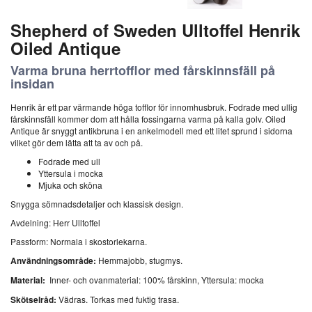
Shepherd of Sweden Ulltoffel Henrik
Oiled Antique
Varma bruna herrtofflor med fårskinnsfäll på
insidan
Henrik är ett par värmande höga tofflor för innomhusbruk. Fodrade med ullig
fårskinnsfäll kommer dom att hålla fossingarna varma på kalla golv. Oiled
Antique är snyggt antikbruna i en ankelmodell med ett litet sprund i sidorna
vilket gör dem lätta att ta av och på.
Fodrade med ull
Yttersula i mocka
Mjuka och sköna
Snygga sömnadsdetaljer och klassisk design.
Avdelning: Herr Ulltoffel
Passform: Normala i skostorlekarna.
Användningsområde:
Hemmajobb, stugmys.
Material:
Inner- och ovanmaterial: 100% fårskinn, Yttersula: mocka
Skötselråd:
Vädras. Torkas med fuktig trasa.